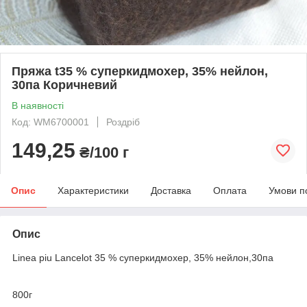
Пряжа t35 % суперкидмохер, 35% нейлон,
30па Коричневий
В наявності
Код: WM6700001
Роздріб
149,25
₴/100 г
Опис
Характеристики
Доставка
Оплата
Умови п
Опис
Linea piu Lancelot 35 % суперкидмохер, 35% нейлон,30па
800г