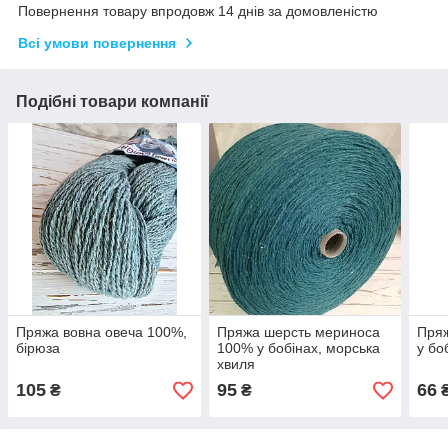
Повернення товару впродовж 14 днів за домовленістю
Всі умови повернення
Подібні товари компанії
Пряжа вовна овеча 100%,
Пряжа шерсть мериноса
Пряж
бірюза
100% у бобінах, морська
у бо
хвиля
105
95
66
₴
₴