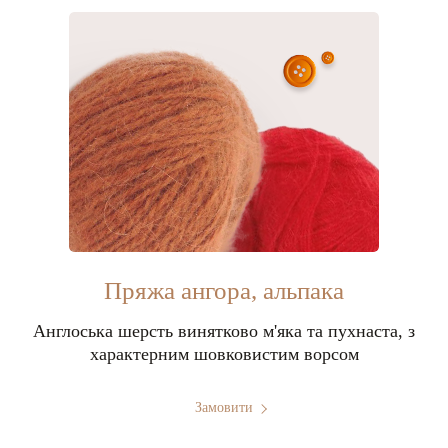
Пряжа ангора, альпака
Англоська шерсть винятково м'яка та пухнаста, з
характерним шовковистим ворсом
Замовити