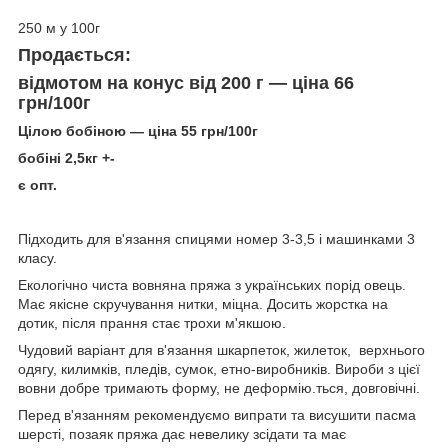
250 м у 100г
Продається:
відмотом на конус від 200 г — ціна 66
грн/100г
Цілою бобіною — ціна 55 грн/100г
бобіні 2,5кг +-
є опт.
Підходить для в'язання спицями номер 3-3,5 і машинками 3
класу.
Екологічно чиста вовняна пряжа з українських порід овець.
Має якісне скручування нитки, міцна. Досить жорстка на
дотик, після прання стає трохи м'якшою.
Чудовий варіант для в'язання шкарпеток, жилеток, верхнього
одягу, килимків, пледів, сумок, етно-виробників. Вироби з цієї
вовни добре тримають форму, не деформію.ться, довговічні.
Перед в'язанням рекомендуємо випрати та висушити пасма
шерсті, позаяк пряжа дає невелику зсідати та має