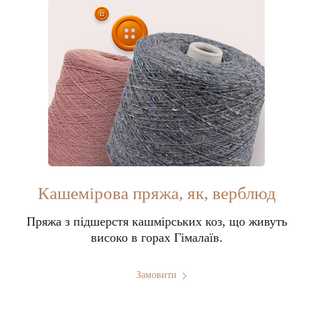
Кашемірова пряжа, як, верблюд
Пряжа з підшерстя кашмірських коз, що живуть
високо в горах Гімалаїв.
Замовити