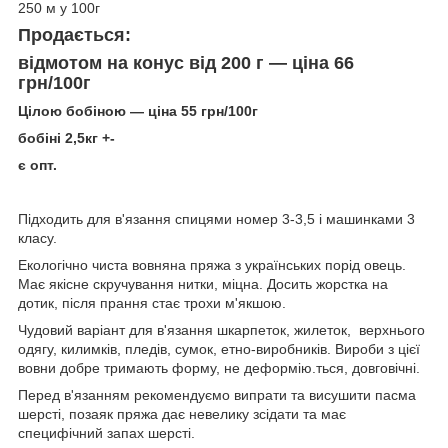
250 м у 100г
Продається:
відмотом на конус від 200 г — ціна 66
грн/100г
Цілою бобіною — ціна 55 грн/100г
бобіні 2,5кг +-
є опт.
Підходить для в'язання спицями номер 3-3,5 і машинками 3
класу.
Екологічно чиста вовняна пряжа з українських порід овець.
Має якісне скручування нитки, міцна. Досить жорстка на
дотик, після прання стає трохи м'якшою.
Чудовий варіант для в'язання шкарпеток, жилеток, верхнього
одягу, килимків, пледів, сумок, етно-виробників. Вироби з цієї
вовни добре тримають форму, не деформію.ться, довговічні.
Перед в'язанням рекомендуємо випрати та висушити пасма
шерсті, позаяк пряжа дає невелику зсідати та має
специфічний запах шерсті.