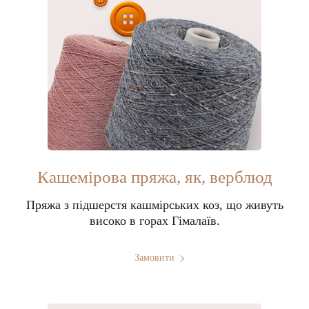
Кашемірова пряжа, як, верблюд
Пряжа з підшерстя кашмірських коз, що живуть
високо в горах Гімалаїв.
Замовити