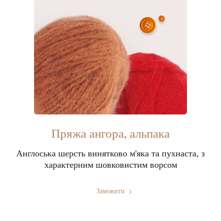
Пряжа ангора, альпака
Англоська шерсть винятково м'яка та пухнаста, з
характерним шовковистим ворсом
Замовити