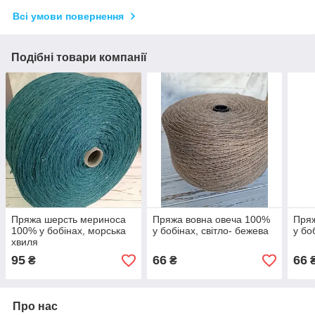
Всі умови повернення
Подібні товари компанії
Пряжа шерсть мериноса
Пряжа вовна овеча 100%
Пряж
100% у бобінах, морська
у бобінах, світло- бежева
у бо
хвиля
95
66
66
₴
₴
Про нас