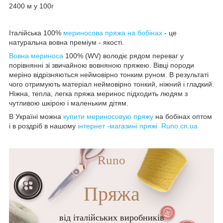
2400 м у 100г
Італійська 100%
мериносова пряжа на бобінах
- це
натуральна вовна преміум - якості.
Вовна мериноса
100% (WV) володіє рядом переваг у
порівнянні зі звичайною вовняною пряжею. Вівці породи
меріно відрізняються неймовірно тонким руном. В результаті
чого отримують матеріал неймовірно тонкий, ніжний і гладкий.
Ніжна, тепла, легка пряжа меринос підходить людям з
чутливою шкірою і маленьким дітям.
В Україні можна
купити мериносовую пряжу
на бобінах оптом
і в роздріб в нашому
інтернет -магазині пряжі Runo.cn.ua
Runo
Пряжа
від італійських виробників