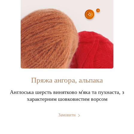
Пряжа ангора, альпака
Англоська шерсть винятково м'яка та пухнаста, з
характерним шовковистим ворсом
Замовити