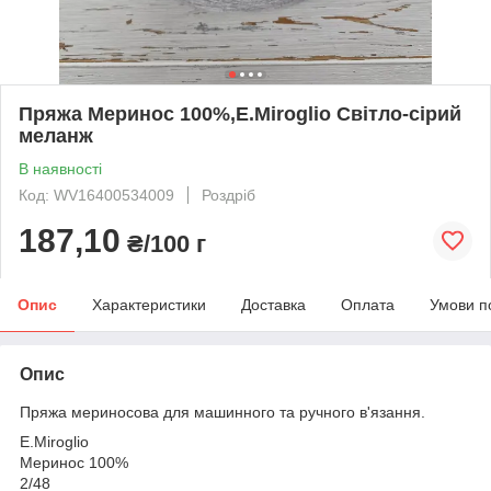
Пряжа Меринос 100%,E.Miroglio Світло-сірий
меланж
В наявності
Код: WV16400534009
Роздріб
187,10
₴/100 г
Опис
Характеристики
Доставка
Оплата
Умови п
Опис
Пряжа мериносова для машинного та ручного в'язання.
E.Miroglio
Меринос 100%
2/48