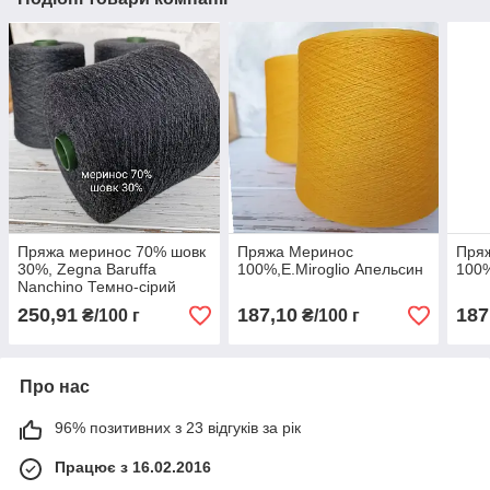
Пряжа меринос 70% шовк
Пряжа Меринос
Пря
30%, Zegna Baruffa
100%,E.Miroglio Апельсин
100%
Nanchino Темно-сірий
меланж
250,91
187,10
187
₴/100 г
₴/100 г
Про нас
96% позитивних з 23 відгуків за рік
Працює з 16.02.2016