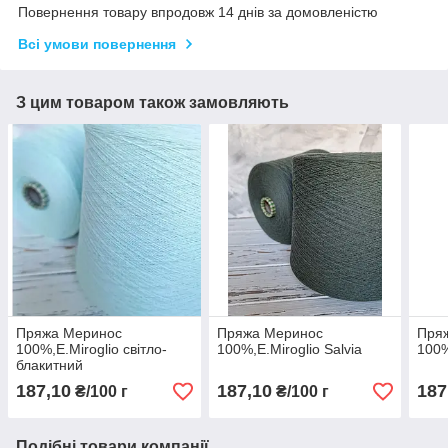
Повернення товару впродовж 14 днів за домовленістю
Всі умови повернення
З цим товаром також замовляють
Пряжа Меринос
Пряжа Меринос
Пря
100%,E.Miroglio світло-
100%,E.Miroglio Salvia
100%
блакитний
187,10
187,10
187
₴/100 г
₴/100 г
Подібні товари компанії