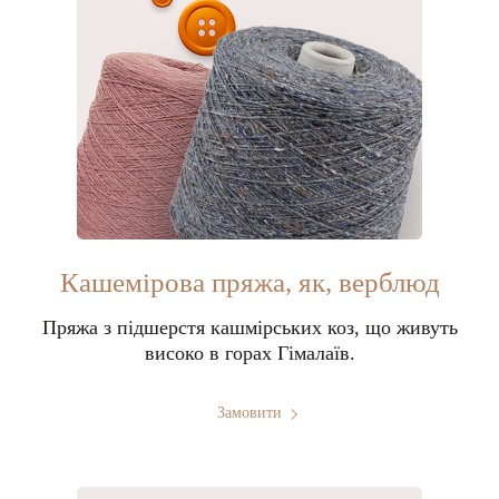
Кашемірова пряжа, як, верблюд
Пряжа з підшерстя кашмірських коз, що живуть
високо в горах Гімалаїв.
Замовити