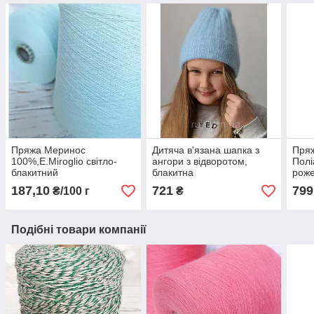
Пряжа Меринос
Дитяча в'язана шапка з
Пряж
100%,E.Miroglio світло-
ангори з відворотом,
Полі
блакитний
блакитна
рож
187,10
721
799
₴/100 г
₴
Подібні товари компанії