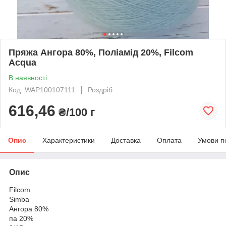
Пряжа Ангора 80%, Поліамід 20%, Filcom
Acqua
В наявності
Код: WAP100107111
Роздріб
616,46
₴/100 г
Опис
Характеристики
Доставка
Оплата
Умови п
Опис
Filcom
Simba
Ангора 80%
па 20%