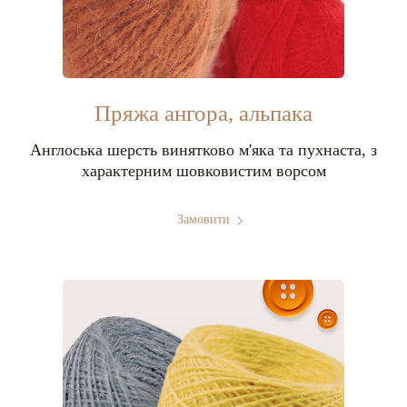
Пряжа ангора, альпака
Англоська шерсть винятково м'яка та пухнаста, з
характерним шовковистим ворсом
Замовити