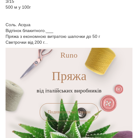
3/15
500 м у 100г
Соль. Acqua
Відтінок блакитного.___
Пряжа з економною витратою шапочки до 50 г
Светрочки від 200 г...
Runo
Пряжа
від італійських виробників
Подивитися всі товари