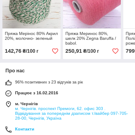
Пряжа Мерінос 80% Акрил
Пряжа Меринос 80%,
Пряж
20%, молочно- зеленый
шелк 20% Zegna Baruffa /
Полі
babol.
рож
142,76
250,91
799
₴/100 г
₴/100 г
Про нас
96% позитивних з 23 відгуків за рік
Працює з 16.02.2016
м. Чернігів
м. Чернігів. проспект Премоги, 62. офис 303 .
Відвідування за попереднім дзаписом т./вайбер 097-705-
28-00, Чернігів, Україна
Контакти