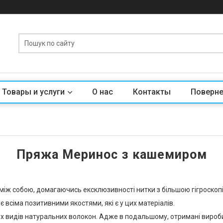
Товары и услуги
О нас
Контакты
Поверне
Пряжа Меринос з кашемиром
між собою, домагаючись ексклюзивності нитки з більшою гігроскопіч
 всіма позитивними якостями, які є у цих матеріалів.
ох видів натуральних волокон. Адже в подальшому, отримані вироб