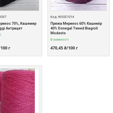
1037
WSSE1014
ринос 70%, Кашемир
Пряжа Меринос 60% Кашемір
ggi Антрацит
40% Donegal Tweed Biagioli
Modesto
і
В наявності
/100 г
470,45 ₴/100 г