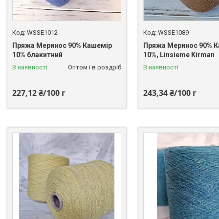
WSSE1012
WSSE1089
Пряжа Меринос 90% Кашемір
Пряжа Меринос 90% 
10% блакитний
10%, Linsieme Kirman
В наявності
Оптом і в роздріб
В наявності
227,12 ₴/100 г
243,34 ₴/100 г