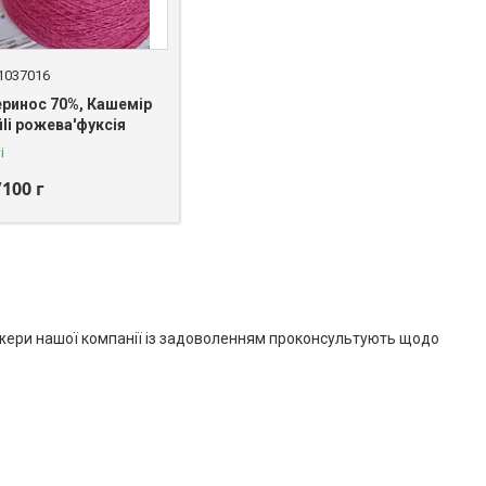
1037016
ринос 70%, Кашемір
fili рожева'фуксія
і
/100 г
еджери нашої компанії із задоволенням проконсультують щодо