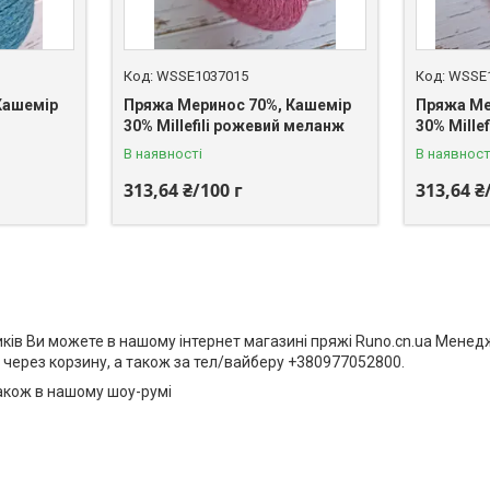
WSSE1037015
WSSE
Кашемір
Пряжа Меринос 70%, Кашемір
Пряжа Ме
30% Millefili рожевий меланж
30% Mille
В наявності
В наявност
313,64 ₴/100 г
313,64 ₴
бників Ви можете в нашому інтернет магазині пряжі Runo.cn.ua Мен
 через корзину, а також за тел/вайберу +380977052800.
акож в нашому шоу-румі