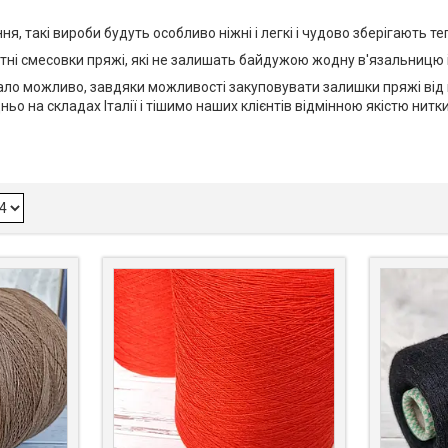
 такі вироби будуть особливо ніжні і легкі і чудово зберігають теп
тні смесовки пряжі, які не залишать байдужою жодну в'язальницю
стало можливо, завдяки можливості закуповувати залишки пряжі ві
 на складах Італії і тішимо наших клієнтів відмінною якістю нитки