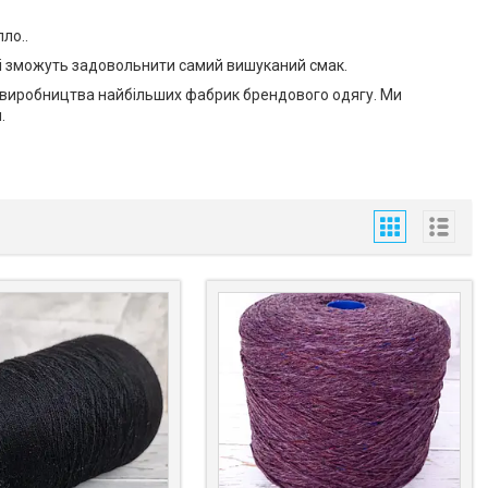
ло..
 і зможуть задовольнити самий вишуканий смак.
д виробництва найбільших фабрик брендового одягу. Ми
.